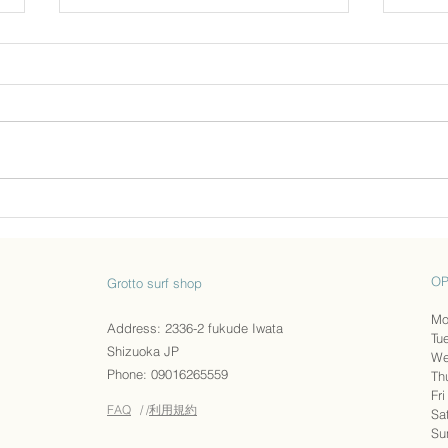
ポンチョ完売のお知らせ
ホームページからたくさんお問い
合わせいただいたSeeaのポンチ
ョですが、完売いたしました！
円安すぎて追加の仕入れができて
女子
いません😭
OP
Grotto surf shop
Mo
Address: 2336-2 fukude Iwata
Tu
​Shizuoka JP
We
Phone: 09016265559
Th
Fr
FAQ
/ /
利用規約
​​
​S